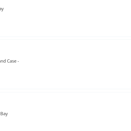
ay
and Case -
 Bay