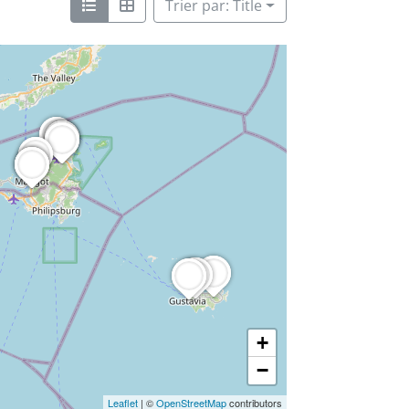
Trier par: Title
+
−
Leaflet
| ©
OpenStreetMap
contributors