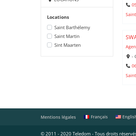
05
Sain
Locations
Saint Barthélemy
Saint Martin
SW
Sint Maarten
Agen
- 
06
Sain
Français
Englis
Mentions légales
© 2011 - 2020 Teledom - Tous droits réservé