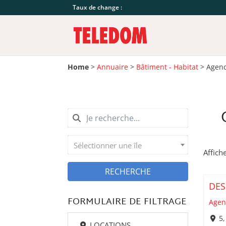
Taux de change :
Home
>
Annuaire
>
Bâtiment - Habitat
>
Agenc
Sélectionner une île
Affich
RECHERCHE
DES
FORMULAIRE DE FILTRAGE
Agen
5,
LOCATIONS