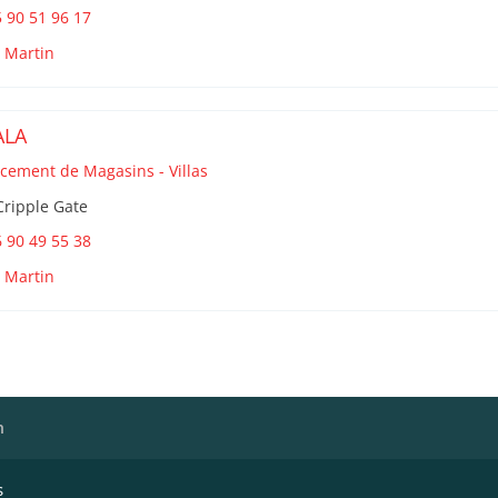
 90 51 96 17
t Martin
ALA
cement de Magasins - Villas
Cripple Gate
 90 49 55 38
t Martin
h
s