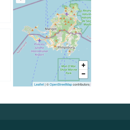
+
−
Leaflet
| ©
OpenStreetMap
contributors