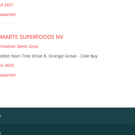
44 2651
 Maarten
MAARTE SUPERFOODS NV
entation Demi-Gros
lden Rain Tree Drive 8. Orange Grove - Cole Bay
44 3693
 Maarten
h
s