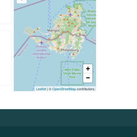
+
−
Leaflet
| ©
OpenStreetMap
contributors