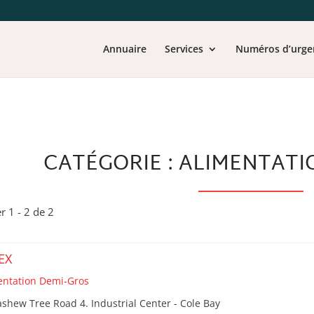
Annuaire
Services
Numéros d’urge
CATÉGORIE : ALIMENTATI
er 1 - 2 de 2
EX
entation Demi-Gros
shew Tree Road 4. Industrial Center - Cole Bay