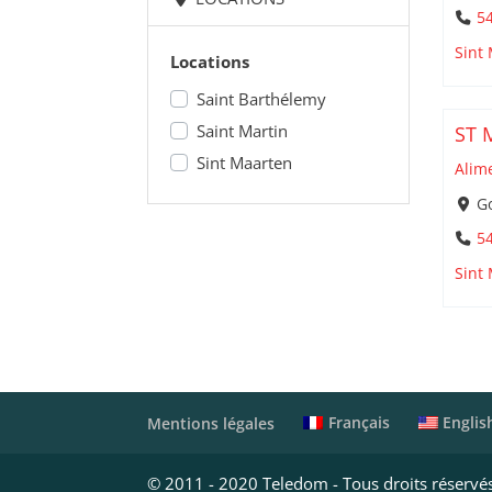
5
Sint
Locations
Saint Barthélemy
Saint Martin
ST 
Sint Maarten
Alim
Go
5
Sint
Français
Englis
Mentions légales
© 2011 - 2020 Teledom - Tous droits réservé