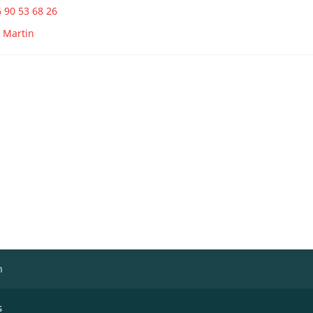
 90 53 68 26
t Martin
h
s