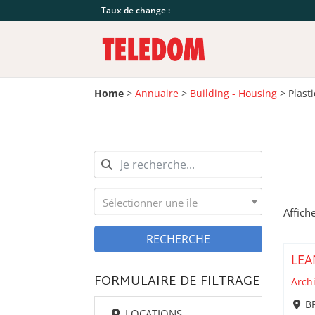
Taux de change :
Home
>
Annuaire
>
Building - Housing
>
Plast
Sélectionner une île
Affich
RECHERCHE
LE
FORMULAIRE DE FILTRAGE
Archi
BP
LOCATIONS