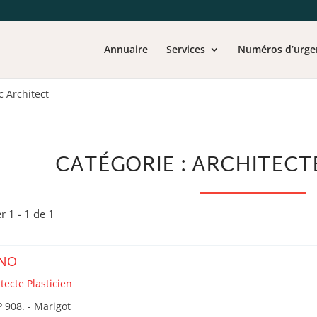
Annuaire
Services
Numéros d’urge
ic Architect
CATÉGORIE : ARCHITECT
er 1 - 1 de 1
ANO
tecte Plasticien
 908. - Marigot