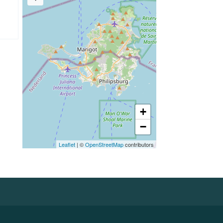
+
−
Leaflet
| ©
OpenStreetMap
contributors