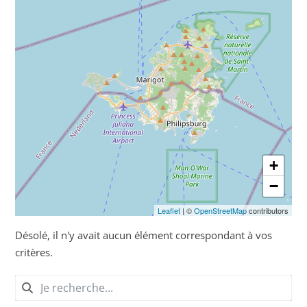
+
−
Leaflet
| ©
OpenStreetMap
contributors
Désolé, il n'y avait aucun élément correspondant à vos
critères.