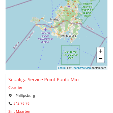
+
−
Leaflet
| ©
OpenStreetMap
contributors
Soualiga Service Point-Punto Mio
Courrier
- Philipsburg
542 76 76
Sint Maarten