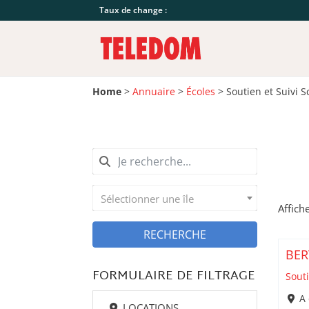
Taux de change :
Home
>
Annuaire
>
Écoles
>
Soutien et Suivi S
Sélectionner une île
Affich
RECHERCHE
BER
FORMULAIRE DE FILTRAGE
Souti
A 
LOCATIONS