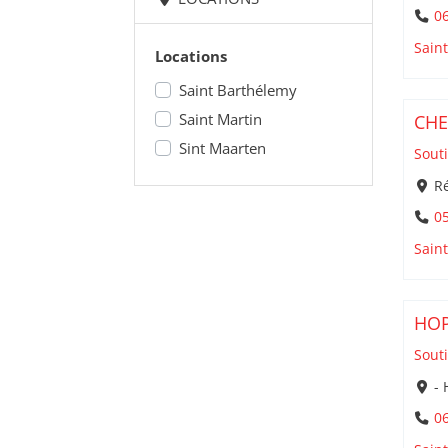
06
Sain
Locations
Saint Barthélemy
Saint Martin
CH
Sint Maarten
Souti
Ré
05
Sain
HOP
Souti
- 
06