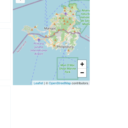
+
−
Leaflet
| ©
OpenStreetMap
contributors