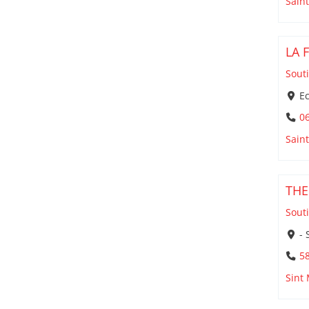
Sain
LA 
Souti
Ec
06
Sain
THE
Souti
- 
5
Sint