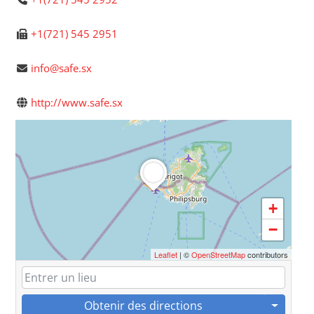
+1(721) 545 2951
info@safe.sx
http://www.safe.sx
+
−
Leaflet
| ©
OpenStreetMap
contributors
Obtenir des directions