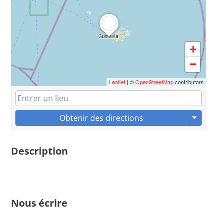
+
−
Leaflet
| ©
OpenStreetMap
contributors
Obtenir des directions
Description
Nous écrire