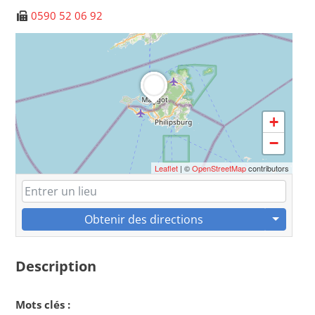
0590 52 06 92
+
−
Leaflet
| ©
OpenStreetMap
contributors
Obtenir des directions
Description
Mots clés :