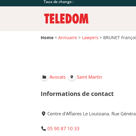
Taux de change :
Home
>
Annuaire
>
Lawyers
>
BRUNET Franço
Avocats
Saint Martin
Informations de contact
Centre d’Affaires Le Louisiana. Rue Général
05 90 87 10 33