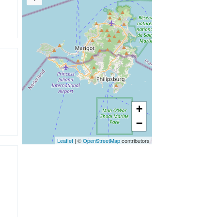
+
−
Leaflet
| ©
OpenStreetMap
contributors