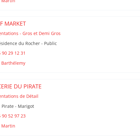
t Martin
F MARKET
entations - Gros et Demi Gros
sidence du Rocher - Public
 90 29 12 31
t Barthélemy
CERIE DU PIRATE
entations de Détail
 Pirate - Marigot
 90 52 97 23
t Martin