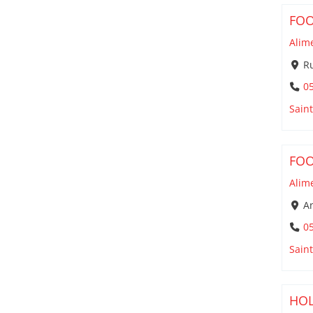
FO
Alim
Ru
05
Sain
FO
Alim
An
05
Sain
HOL