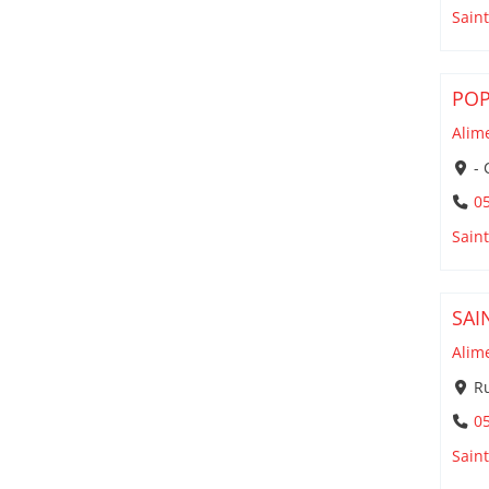
Sain
POP
Alim
- 
05
Sain
SAI
Alim
Ru
05
Sain