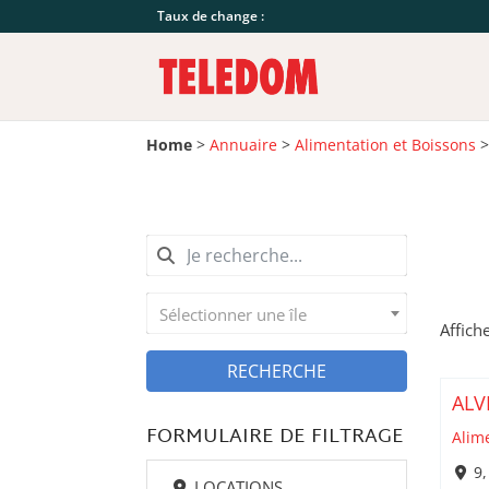
Taux de change :
Home
>
Annuaire
>
Alimentation et Boissons
Sélectionner une île
Affich
RECHERCHE
ALV
FORMULAIRE DE FILTRAGE
Alim
9,
LOCATIONS