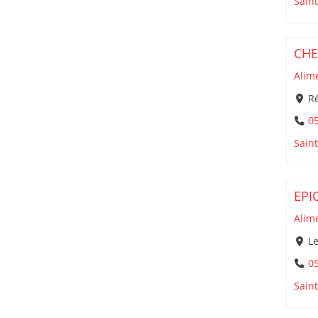
Sain
CHE
Alim
Ré
05
Sain
EPI
Alim
Le
05
Sain