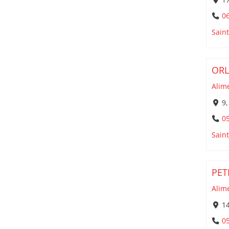
06
Sain
ORL
Alim
9,
05
Sain
PET
Alim
14
05