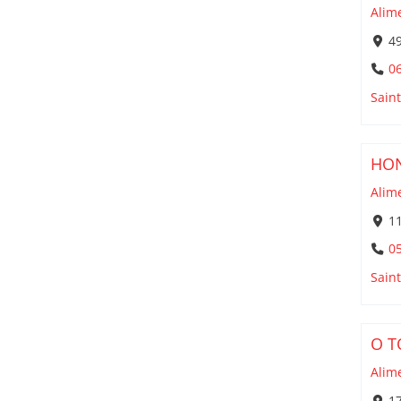
Alim
49
06
Sain
HON
Alim
11
05
Sain
O T
Alim
17