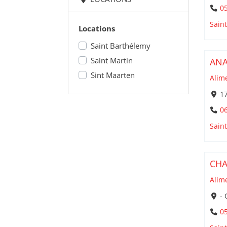
05
Sain
Locations
Saint Barthélemy
Saint Martin
AN
Sint Maarten
Alim
17
06
Sain
CHA
Alim
- 
05