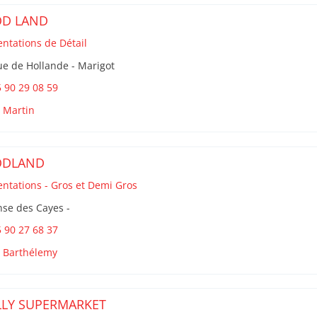
OD LAND
entations de Détail
e de Hollande - Marigot
 90 29 08 59
t Martin
ODLAND
entations - Gros et Demi Gros
se des Cayes -
 90 27 68 37
t Barthélemy
LY SUPERMARKET