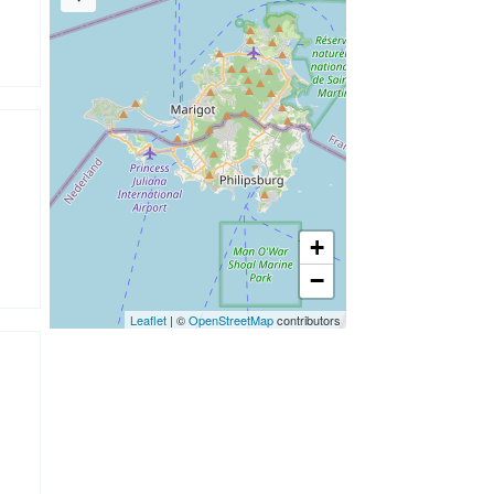
+
−
Leaflet
| ©
OpenStreetMap
contributors