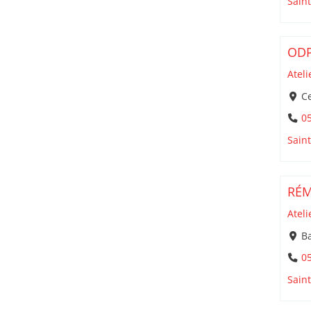
Sain
ODP
Ateli
Ce
05
Sain
RÉM
Ateli
Ba
05
Sain