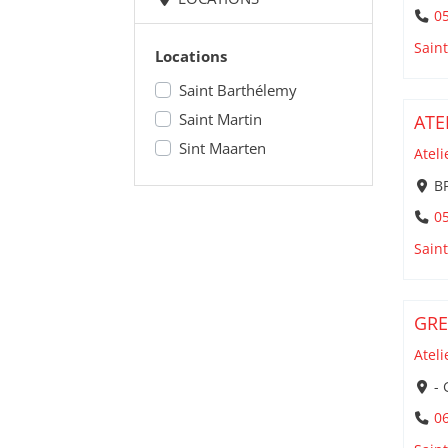
05
Sain
Locations
Saint Barthélemy
Saint Martin
ATE
Sint Maarten
Ateli
BP
05
Sain
GR
Ateli
- 
06