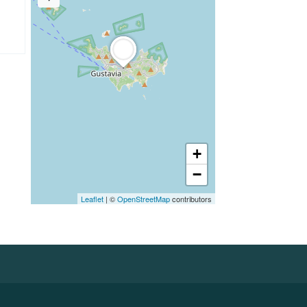
+
−
Leaflet
| ©
OpenStreetMap
contributors