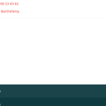
90 53 83 83
t Barthélemy
h
s