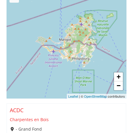
+
−
Leaflet
| ©
OpenStreetMap
contributors
ACDC
Charpentes en Bois
- Grand Fond