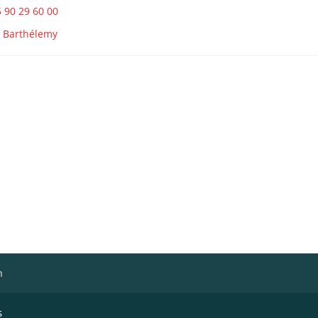
 90 29 60 00
t Barthélemy
h
s