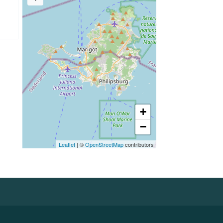
+
−
Leaflet
| ©
OpenStreetMap
contributors