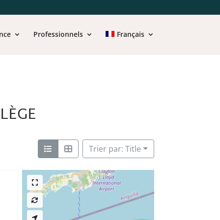
nce
Professionnels
Français
LLÈGE
Trier par: Title