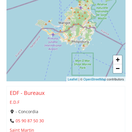
+
−
Leaflet
| ©
OpenStreetMap
contributors
EDF - Bureaux
E.D.F
- Concordia
05 90 87 50 30
Saint Martin