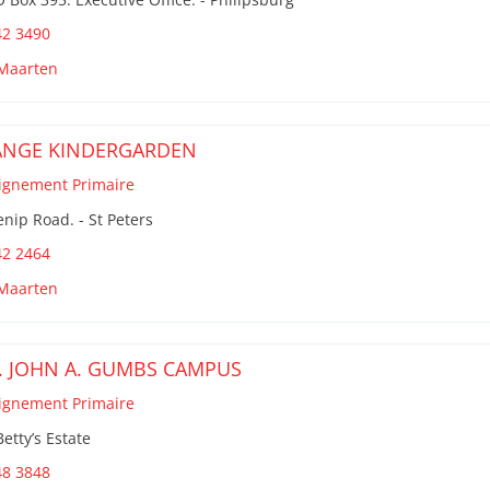
42 3490
 Maarten
NGE KINDERGARDEN
ignement Primaire
nip Road. - St Peters
42 2464
 Maarten
. JOHN A. GUMBS CAMPUS
ignement Primaire
Betty’s Estate
48 3848