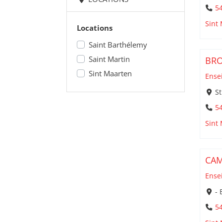
5
Sint
Locations
Saint Barthélemy
Saint Martin
BRO
Sint Maarten
Ense
St
5
Sint
CAM
Ense
- 
5