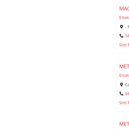
MAC
Ense
- 
5
Sint
MET
Ense
Ca
5
Sint
MET