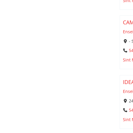
Sint
CAM
Ense
-
5
Sint
IDE
Ense
2
5
Sint