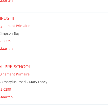
 Maarten
PUS III
ignement Primaire
 Simpson Bay
45 2225
 Maarten
AL PRE-SCHOOL
ignement Primaire
4 Amarylus Road - Mary Fancy
42 0299
 Maarten