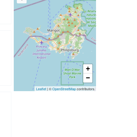
+
−
Leaflet
| ©
OpenStreetMap
contributors