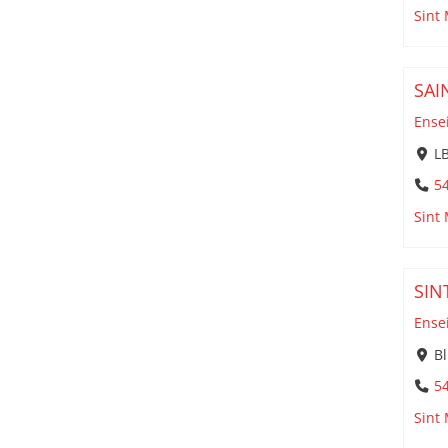
Sint
SAI
Ense
LB
5
Sint
SIN
Ense
Bl
5
Sint