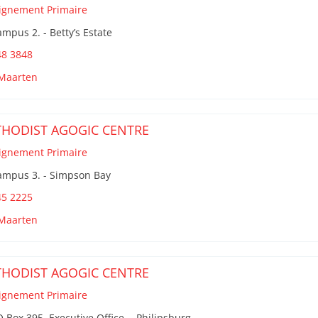
ignement Primaire
mpus 2. - Betty’s Estate
48 3848
 Maarten
HODIST AGOGIC CENTRE
ignement Primaire
ampus 3. - Simpson Bay
45 2225
 Maarten
HODIST AGOGIC CENTRE
ignement Primaire
 Box 395. Executive Office. - Philipsburg