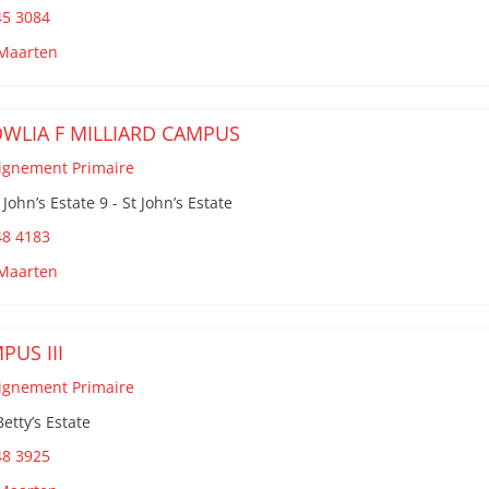
45 3084
 Maarten
WLIA F MILLIARD CAMPUS
ignement Primaire
 John’s Estate 9 - St John’s Estate
48 4183
 Maarten
PUS III
ignement Primaire
Betty’s Estate
48 3925