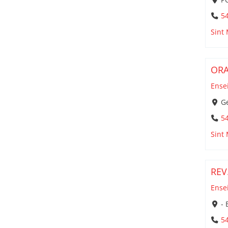
5
Sint
ORA
Ense
Ge
5
Sint
REV
Ense
- 
5