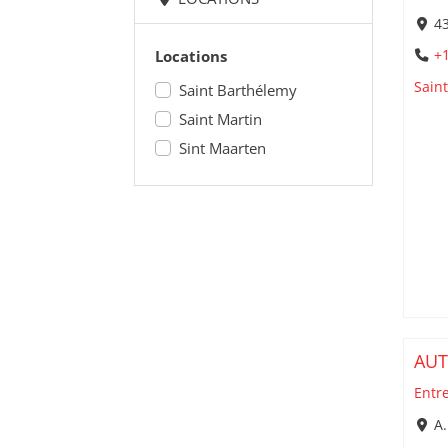
43
Locations
+1
Sain
Saint Barthélemy
Saint Martin
Sint Maarten
AU
Entr
A.