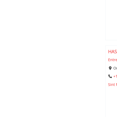
HAS
Entr
Or
+1
Sint