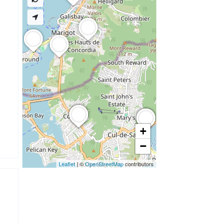
+
−
Leaflet
| ©
OpenStreetMap
contributors