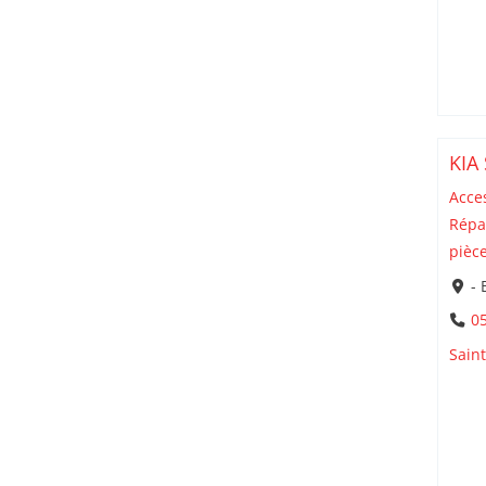
KIA
Acce
Répa
pièc
- 
05
Sain