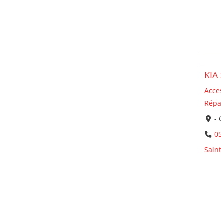
KIA
Acce
Répa
- 
05
Sain