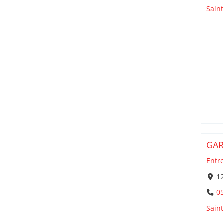
Sain
GA
Entr
12
05
Sain