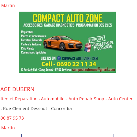
t Martin
RAGE DUBERN
etien et Réparations Automobile - Auto Repair Shop - Auto Center
, Rue Clément Dessout - Concordia
90 87 95 73
t Martin