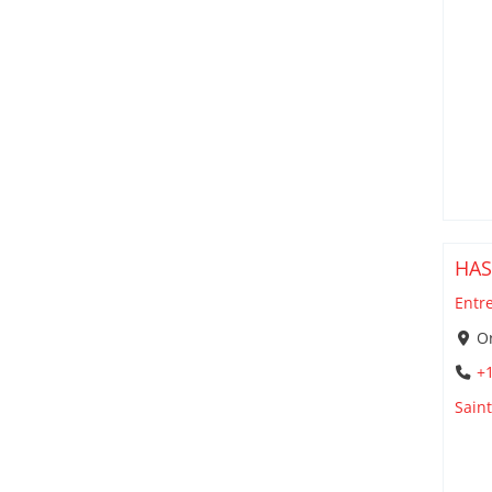
HAS
Entr
Or
+1
Sain