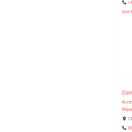
+1
Sint
Com
Acce
Répa
1
06