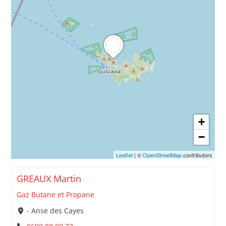
+
−
Leaflet
| ©
OpenStreetMap
contributors
GREAUX Martin
Gaz Butane et Propane
- Anse des Cayes