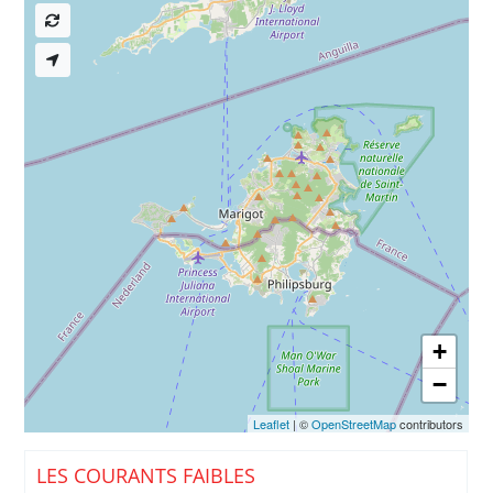
+
−
Leaflet
| ©
OpenStreetMap
contributors
LES COURANTS FAIBLES