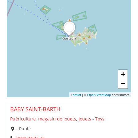
+
−
Leaflet
| ©
OpenStreetMap
contributors
BABY SAINT-BARTH
Puériculture
,
magasin de jouets
,
Jouets - Toys
- Public