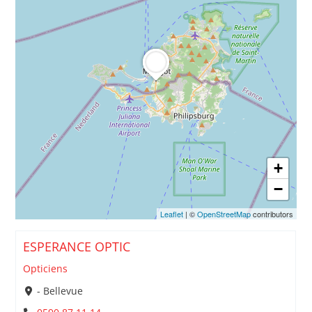
+
−
Leaflet
| ©
OpenStreetMap
contributors
ESPERANCE OPTIC
Opticiens
- Bellevue