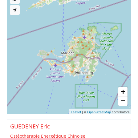
+
−
Leaflet
| ©
OpenStreetMap
contributors
GUEDENEY Eric
Ostéothérapie Energétique Chinoise