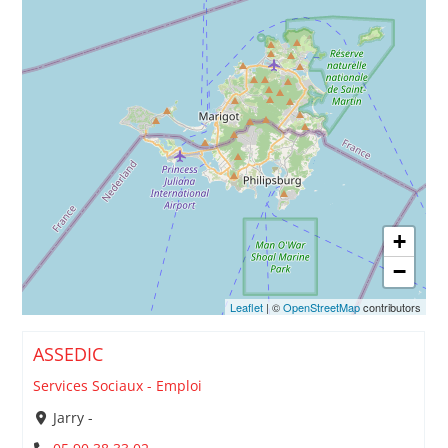
+
−
Leaflet
| ©
OpenStreetMap
contributors
ASSEDIC
Services Sociaux - Emploi
Jarry -