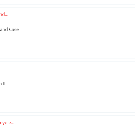
id...
Grand Case
 II
ye e...