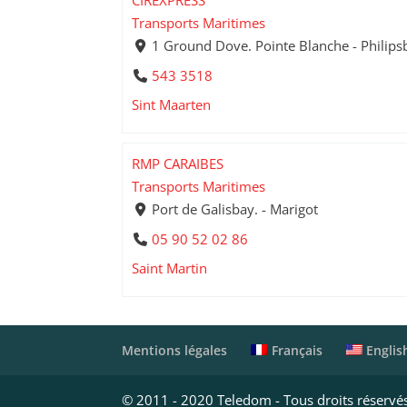
CIREXPRESS
Transports Maritimes
1 Ground Dove. Pointe Blanche - Philips
543 3518
Sint Maarten
RMP CARAIBES
Transports Maritimes
Port de Galisbay. - Marigot
05 90 52 02 86
Saint Martin
Français
Englis
Mentions légales
© 2011 - 2020 Teledom - Tous droits réservé