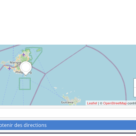
Leaflet
| ©
OpenStreetMap
contri
btenir des directions