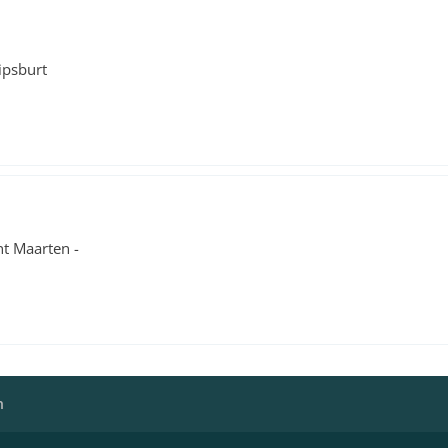
ipsburt
t Maarten -
h