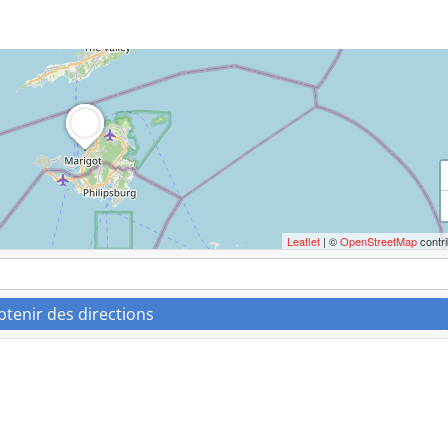
Leaflet
| ©
OpenStreetMap
contri
btenir des directions