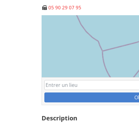
05 90 29 07 95
O
Description