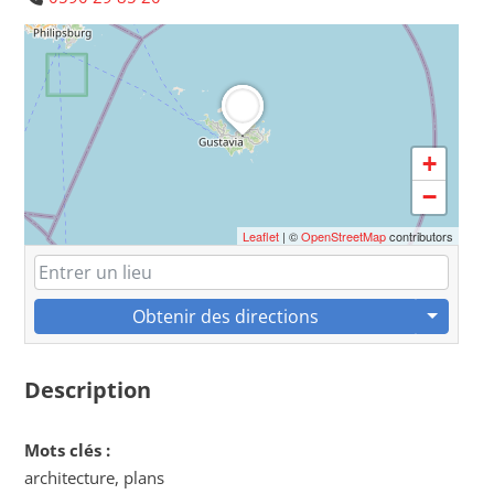
+
−
Leaflet
| ©
OpenStreetMap
contributors
Obtenir des directions
Description
Mots clés :
architecture, plans