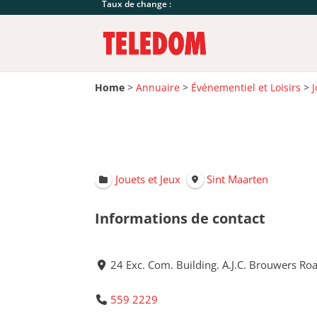
Taux de change :
Home
>
Annuaire
>
Événementiel et Loisirs
>
J
Jouets et Jeux
Sint Maarten
Informations de contact
24 Exc. Com. Building. A.J.C. Brouwers Roa
559 2229