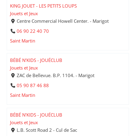
KING JOUET - LES PETITS LOUPS
Jouets et Jeux
Centre Commercial Howell Center. - Marigot
06 90 22 40 70
Saint Martin
BÉBÉ N’KIDS - JOUÉCLUB
Jouets et Jeux
ZAC de Bellevue. B.P. 1104. - Marigot
05 90 87 46 88
Saint Martin
BÉBÉ N’KIDS - JOUÉCLUB
Jouets et Jeux
L.B. Scott Road 2 - Cul de Sac