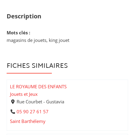
Description
Mots clés :
magasins de jouets, king jouet
FICHES SIMILAIRES
LE ROYAUME DES ENFANTS
Jouets et Jeux
Rue Courbet - Gustavia
05 90 27 61 57
Saint Barthélemy