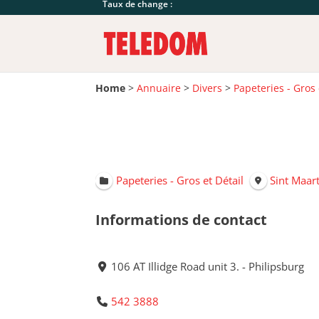
Taux de change :
Home
>
Annuaire
>
Divers
>
Papeteries - Gros 
Papeteries - Gros et Détail
Sint Maar
Informations de contact
106 AT Illidge Road unit 3. - Philipsburg
542 3888