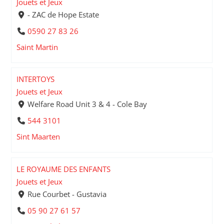
Jouets et Jeux
- ZAC de Hope Estate
0590 27 83 26
Saint Martin
INTERTOYS
Jouets et Jeux
Welfare Road Unit 3 & 4 - Cole Bay
544 3101
Sint Maarten
LE ROYAUME DES ENFANTS
Jouets et Jeux
Rue Courbet - Gustavia
05 90 27 61 57