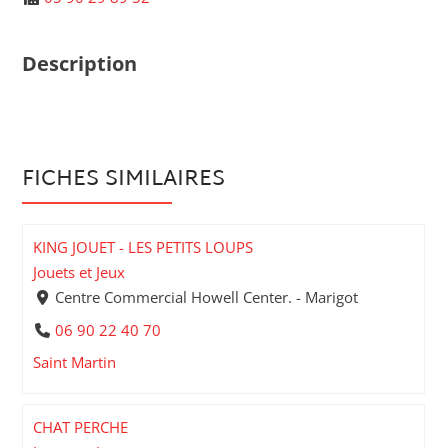
Description
FICHES SIMILAIRES
KING JOUET - LES PETITS LOUPS
Jouets et Jeux
Centre Commercial Howell Center. - Marigot
06 90 22 40 70
Saint Martin
CHAT PERCHE