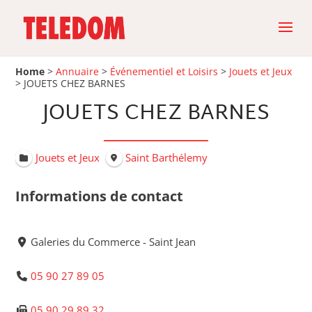
Home
>
Annuaire
>
Événementiel et Loisirs
>
Jouets et Jeux
>
JOUETS CHEZ BARNES
JOUETS CHEZ BARNES
Jouets et Jeux
Saint Barthélemy
Informations de contact
Galeries du Commerce - Saint Jean
05 90 27 89 05
05 90 29 89 32